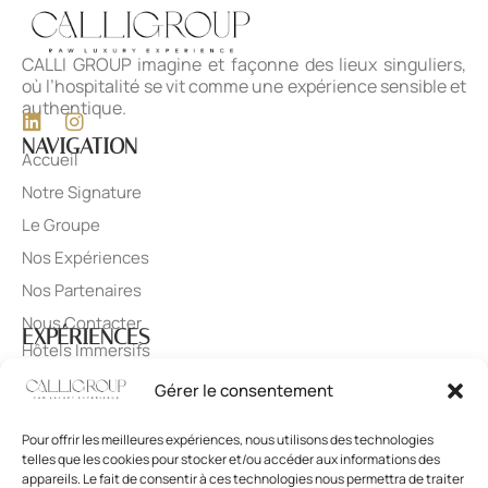
CALLI GROUP imagine et façonne des lieux singuliers,
où l’hospitalité se vit comme une expérience sensible et
authentique.
NAVIGATION
Accueil
Notre Signature
Le Groupe
Nos Expériences
Nos Partenaires
Nous Contacter
EXPÉRIENCES
Hôtels Immersifs
Lieu Évènementiel Signature
Gérer le consentement
Art de Vivre
Pour offrir les meilleures expériences, nous utilisons des technologies
Domaine Viticole
DESTINATIONS
telles que les cookies pour stocker et/ou accéder aux informations des
Solèna
appareils. Le fait de consentir à ces technologies nous permettra de traiter