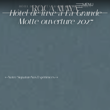
MENU
ROCA MAYA
HÔTEL DE LUXE À LA GRANDE MOTTE 5 ÉTOILES
Hôtel de luxe à La Grande
Motte ouverture 2027
Notre Signature
Nos Expériences