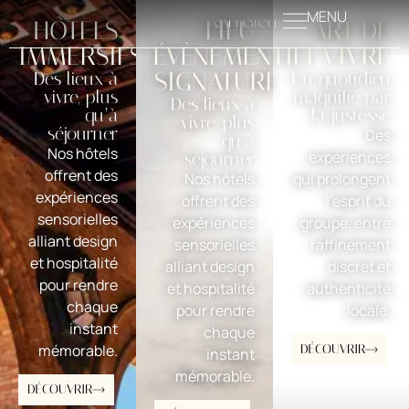
MENU
HÔTELS
LIEU
ART DE
IMMERSIFS
ÉVÈNEMENTIEL
VIVRE
SIGNATURE
Des lieux à
Un quotidien
vivre, plus
magnifié par
Des lieux à
qu’à
la justesse
vivre, plus
séjourner
Des
qu’à
Nos hôtels
expériences
séjourner
offrent des
Nos hôtels
qui prolongent
expériences
offrent des
l’esprit du
sensorielles
expériences
groupe, entre
alliant design
sensorielles
raffinement
et hospitalité
alliant design
discret et
pour rendre
et hospitalité
authenticité
chaque
pour rendre
locale.
instant
chaque
mémorable.
DÉCOUVRIR
instant
mémorable.
DÉCOUVRIR