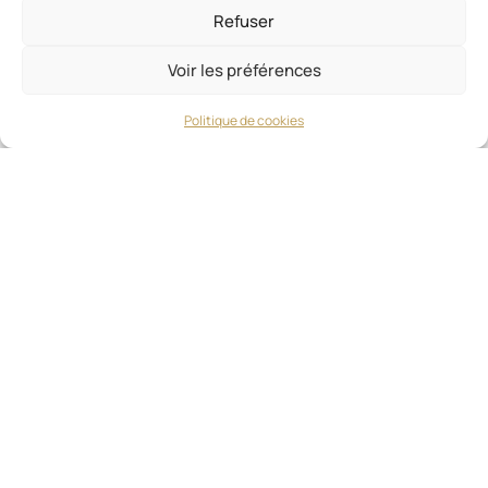
Refuser
NAVIGATION
Accueil
Voir les préférences
Notre Signature
Le Groupe
Politique de cookies
Nos Expériences
Nos Partenaires
Nous Contacter
EXPÉRIENCES
Hôtels Immersifs
Lieu Évènementiel Signature
Art de Vivre
Domaine Viticole
DESTINATIONS
Solèna
ROCA MAYA
Felipe Quinto
La Clotte Fontane