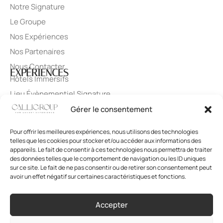
Notre Signature
Le Groupe
Nos Expériences
Nos Partenaires
Nous Contacter
EXPÉRIENCES
Hôtels Immersifs
Lieu Évènementiel Signature
Art de Vivre
Gérer le consentement
Domaine Viticole
DESTINATIONS
Pour offrir les meilleures expériences, nous utilisons des technologies
Solèna
telles que les cookies pour stocker et/ou accéder aux informations des
appareils. Le fait de consentir à ces technologies nous permettra de traiter
ROCA MAYA
des données telles que le comportement de navigation ou les ID uniques
Felipe Quinto
sur ce site. Le fait de ne pas consentir ou de retirer son consentement peut
avoir un effet négatif sur certaines caractéristiques et fonctions.
La Clotte Fontane
Accepter