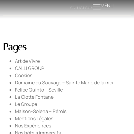
MENU
Pages
Art de Vivre
CALLI GROUP
Cookies
Domaine du Sauvage – Sainte Marie de la mer
Felipe Quinto – Séville
La Clotte Fontane
Le Groupe
Maison-Solèna – Pérols
Mentions Légales
Nos Expériences
Nos hôtels immersifs