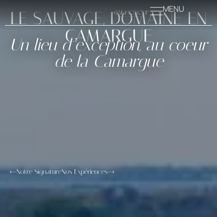
MENU
LE SAUVAGE, DOMAINE EN
CAMARGUE
Un lieu d’exception, au coeur
de la Camargue
Notre Signature
Nos Expériences